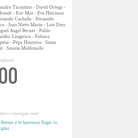
jandro Tarantino - David Ortega -
Brandt - Eric Mas - Eva Hiernaux
ernando Carballa - Fernando
rra - Juan Nieto Marín - Luís Diez
iguel Angel Bernat - Pablo
zález Langarica - Paloma
pena - Pepa Hinojosa - Sonia
l - Susana Maldonado
mplares
100
ieres conseguir una?
ríbenos y te haremos llegar tu
mplar