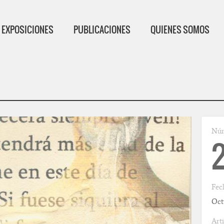
EXPOSICIONES
PUBLICACIONES
QUIENES SOMOS
Jump to Navigation
Núm
Fec
Oct
Arti