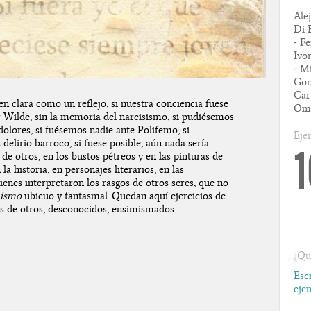
Ale
Di 
- F
Ivo
- M
Gon
Car
n clara como un reflejo, si nuestra conciencia fuese
Omi
r Wilde, sin la memoria del narcisismo, si pudiésemos
dolores, si fuésemos nadie ante Polifemo, si
Eje
delirio barroco, si fuese posible, aún nada sería…
de otros, en los bustos pétreos y en las pinturas de
a historia, en personajes literarios, en las
ienes interpretaron los rasgos de otros seres, que no
mismo
ubicuo y fantasmal. Quedan aquí ejercicios de
es de otros, desconocidos, ensimismados…
¿Qu
Esc
eje